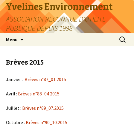
Yvelines Environnement
ASSOCIATION RECONNUE D'UTILITE
PUBLIQUE DEPUIS 1998
Aller
Recherc
Menu
au
contenu
Brèves 2015
Janvier :
Brèves n°87_01.2015
Avril :
Brèves n°88_04 2015
Juillet :
Brèves n°89_07.2015
Octobre :
Brèves n°90_10.2015