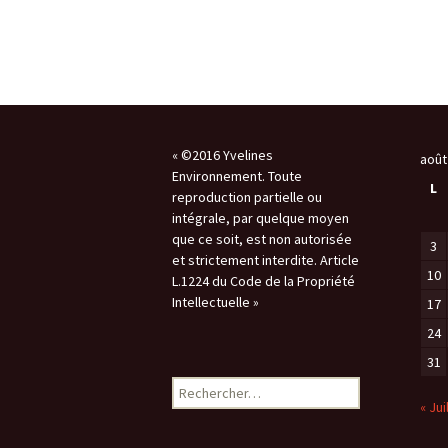
Les 
télé
« ©2016 Yvelines
août
Environnement. Toute
L
reproduction partielle ou
intégrale, par quelque moyen
que ce soit, est non autorisée
3
et strictement interdite. Article
10
L.1224 du Code de la Propriété
Intellectuelle »
17
24
31
Rechercher :
« Jui