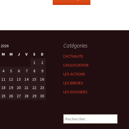
reconquérir
méfaits des
phones portables
« La transition
énergétique : pourquoi,
comment ? »
GIEC, bientôt le fin de
l’hystérie ? par Claude
BRASSEUR
Catégories
 2026
M
M
J
V
S
D
L'ACTUALITE
1
2
L'ASSOCIATION
4
5
6
7
8
9
LES ACTIONS
11
12
13
14
15
16
LES BREVES
18
19
20
21
22
23
LES DOSSIERS
25
26
27
28
29
30
Rechercher :
l