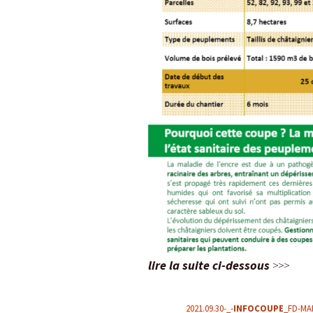
L’Arche des petites
La m
bêtes de Thoiry
Sour
« Sauvez la Planète »
Conf
Nucl
Sensibilisation des
industriels
Le d
Grig
Le 
ZAC 
Quid
de c
Rapp
lire la suite ci-dessous
>>>
Vers
des
admi
2021.09.30-_-
INFOCOUPE
_FD-MA