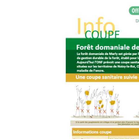
Environnement
St G
AG 2026 & RM 2025
Nettoyage de la Nature !
L’ON
Adhésion
Les animations du « Pôle
Pla
Sciences & Nature »
Hommages
STOP
Soutien aux associations
membres
Atla
com
Les enquêtes publiques
Inon
Visite guidée de
Vall
l’Arboretum
Sauv
Les Serres Botaniques
déco
de Chèvreloup
faïe
!
La saga des hirondelles
rustiques
Rac