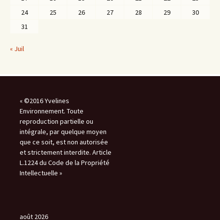
24
25
26
27
28
29
30
31
« Juil
« ©2016 Yvelines
Environnement. Toute
reproduction partielle ou
intégrale, par quelque moyen
que ce soit, est non autorisée
et strictement interdite. Article
L.1224 du Code de la Propriété
Intellectuelle »
août 2026