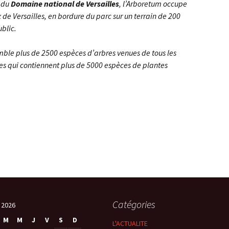
reconquérir
e du
Domaine national de Versailles
, l’Arboretum occupe
 de Versailles, en bordure du parc sur un terrain de 200
méfaits des
phones portables
« La transition
ublic.
énergétique : pourquoi,
comment ? »
emble plus de 2500 espèces d’arbres venues de tous les
GIEC, bientôt le fin de
rres qui contiennent plus de 5000 espèces de plantes
l’hystérie ? par Claude
BRASSEUR
Catégories
 2026
M
M
J
V
S
D
L'ACTUALITE