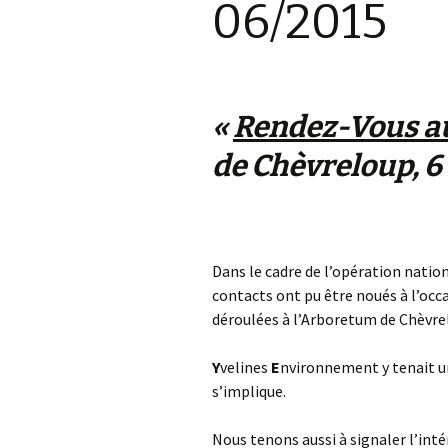
06/2015
Environnement
St G
AG 2026 & RM 2025
Nettoyage de la Nature !
L’ON
Adhésion
Les animations du « Pôle
Pla
«
Rendez-Vous au
Sciences & Nature »
Hommages
STOP
de Chèvreloup, 6 
Soutien aux associations
membres
Atla
com
Les enquêtes publiques
Inon
Visite guidée de
Vall
Dans le cadre de l’opération natio
l’Arboretum
contacts ont pu être noués à l’occa
Sauv
déroulées à l’Arboretum de Chèvre
Les Serres Botaniques
déco
de Chèvreloup
faïe
!
Y
velines
E
nvironnement y tenait un
La saga des hirondelles
s’implique.
rustiques
Rac
Nous tenons aussi à signaler l’inté