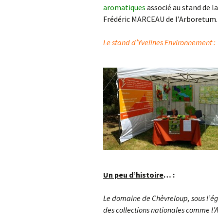
L’Arche des petites
La m
aromatiques
associé au stand de l
bêtes de Thoiry
Sour
Frédéric MARCEAU de l’Arboretum. No
« Sauvez la Planète »
Conf
Nucl
Le stand d’Yvelines Environnement :
Sensibilisation des
industriels
Le d
Grig
Le 
ZAC 
Quid
de c
Un peu d’histoire
… :
Rapp
Le domaine de Chèvreloup, sous l’é
Vers
des
des collections nationales comme l’A
admi