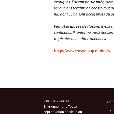
exotiques. Faisant partie intégrant
les anciens terrains de chasse royaux
Les 
télé
ha, dont 50 ha sont accessibles au p
Véritable
musée de l’arbre
, il rass
continents. Il renferme aussi des se
tropicales et méditerranéennes.
http://www.chevreloup.mnhn.fr/
« ©2016 Yvelines
août
Environnement. Toute
L
reproduction partielle ou