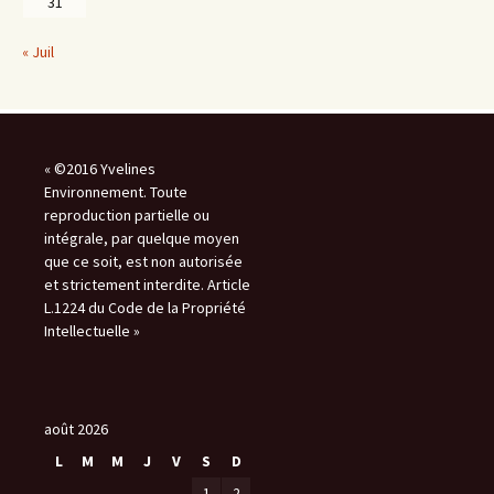
31
« Juil
« ©2016 Yvelines
Environnement. Toute
reproduction partielle ou
intégrale, par quelque moyen
que ce soit, est non autorisée
et strictement interdite. Article
L.1224 du Code de la Propriété
Intellectuelle »
août 2026
L
M
M
J
V
S
D
1
2