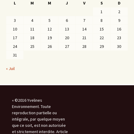
L
M
M
J
V
S
D
1
2
3
4
5
6
7
8
9
10
11
12
13
14
15
16
17
18
19
20
21
22
23
24
25
26
27
28
29
30
31
« Juil
« ©2016 Yvelines
Environnement. Toute
reproduction partielle ou
intégrale, par quelque moyen
que ce soit, est non autorisée
et strictement interdite. Article