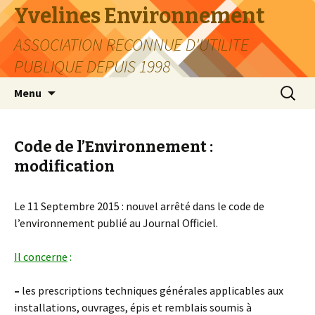
Yvelines Environnement
ASSOCIATION RECONNUE D'UTILITE
PUBLIQUE DEPUIS 1998
Aller
Recherc
Menu
au
contenu
Code de l’Environnement :
modification
Le 11 Septembre 2015 : nouvel arrêté dans le code de
l’environnement publié au Journal Officiel.
Il concerne
:
–
les prescriptions techniques générales applicables aux
installations, ouvrages, épis et remblais soumis à