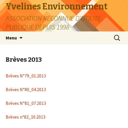
Yvelines Environnement
ASSOCIATION RECONNUE D'UTILITE
PUBLIQUE DEPUIS 1998
Aller
Recherc
Menu
au
contenu
Brèves 2013
Brèves N°79_01.2013
Brèves N°80_04.2013
Brèves N°81_07.2013
Brèves n°82_10.2013