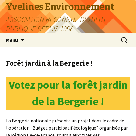
Yvelines Environnement
ASSOCIATION RECONNUE D'UTILITE
PUBLIQUE DEPUIS 1998
Aller
Recherc
Menu
au
contenu
Forêt jardin à la Bergerie !
Votez pour la forêt jardin
de la Bergerie !
La Bergerie nationale présente un projet dans le cadre de
l’opération “Budget participatif écologique” organisée par
la Région Île-de-France, soumis aux votes des