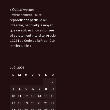
« ©2016 Yvelines
Environnement. Toute
reproduction partielle ou
intégrale, par quelque moyen
que ce soit, est non autorisée
et strictement interdite. Article
L.1224 du Code de la Propriété
Intellectuelle »
août 2026
L
M
M
J
V
S
D
1
2
3
4
5
6
7
8
9
10
11
12
13
14
15
16
17
18
19
20
21
22
23