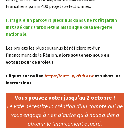
Franciliens parmi 400 projets sélectionnés.
Il s’agit d’un parcours pieds nus dans une forêt jardin
installé dans l’arboretum historique de la Bergerie
nationale
.
Les projets les plus soutenus bénéficieront d’un
financement de la Région,
alors
soutenez-nous en
votant pour ce projet !
Cliquez sur ce lien
https://cutt.ly/2fLfBOw
et suivez les
instructions.
Vous pouvez voter jusqu’au 2 octobre !
Le vote nécessite la création d’un compte qui ne
vous engage à rien d’autre qu’à nous aider à
obtenir le financement espéré.