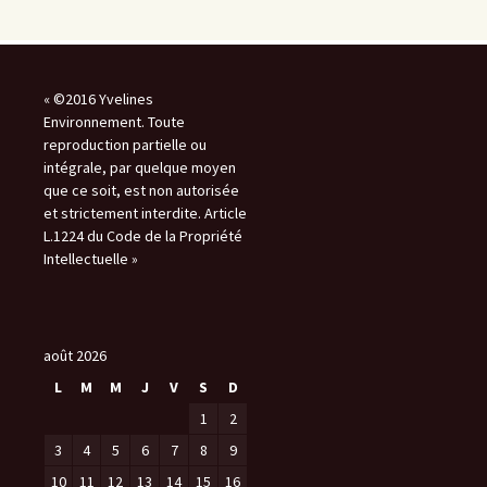
« ©2016 Yvelines
Environnement. Toute
reproduction partielle ou
intégrale, par quelque moyen
que ce soit, est non autorisée
et strictement interdite. Article
L.1224 du Code de la Propriété
Intellectuelle »
août 2026
L
M
M
J
V
S
D
1
2
3
4
5
6
7
8
9
10
11
12
13
14
15
16