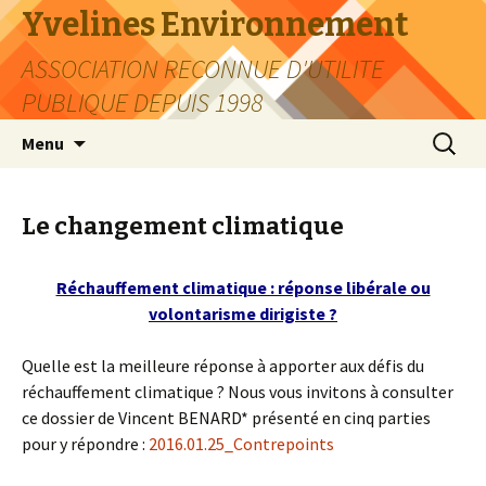
Yvelines Environnement
ASSOCIATION RECONNUE D'UTILITE
PUBLIQUE DEPUIS 1998
Aller
Recherc
Menu
au
contenu
Le changement climatique
Réchauffement climatique : réponse libérale ou
volontarisme dirigiste ?
Quelle est la meilleure réponse à apporter aux défis du
réchauffement climatique ? Nous vous invitons à consulter
ce dossier de Vincent BENARD* présenté en cinq parties
pour y répondre :
2016.01.25_Contrepoints