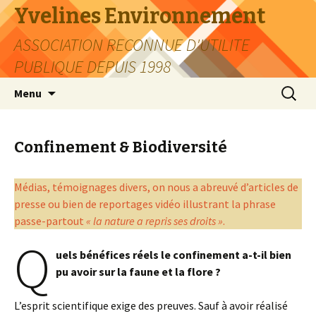
Yvelines Environnement
ASSOCIATION RECONNUE D'UTILITE
PUBLIQUE DEPUIS 1998
Aller
Recherc
Menu
au
contenu
Confinement & Biodiversité
Médias, témoignages divers, on nous a abreuvé d’articles de
presse ou bien de reportages vidéo illustrant la phrase
passe-partout
« la nature a repris ses droits »
.
Q
uels bénéfices réels le confinement a-t-il bien
pu avoir sur la faune et la flore ?
L’esprit scientifique exige des preuves. Sauf à avoir réalisé