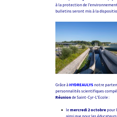
L’Arche des petites
La m
bêtes de Thoiry
Sour
à la protection de l’environnement,
bulletins seront mis à la dispositi
« Sauvez la Planète »
Conf
Nucl
Sensibilisation des
industriels
Le d
Grig
Le 
ZAC 
Quid
de c
Grâce à
HYDREAULYS
notre parten
personnalités scientifiques compét
Rapp
Réunion
de Saint-Cyr-L’Ecole :
Vers
le
mercredi 2 octobre
pour 
des
admi
ainsi que pour les éducateurs