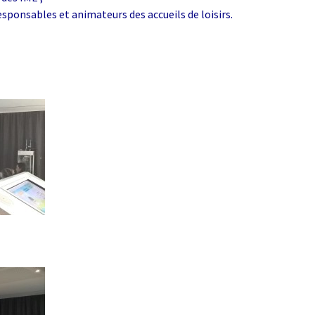
reconquérir
esponsables et animateurs des accueils de loisirs.
méfaits des
phones portables
« La transition
énergétique : pourquoi,
comment ? »
GIEC, bientôt le fin de
l’hystérie ? par Claude
BRASSEUR