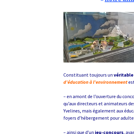
Environnement
St G
AG 2026 & RM 2025
Nettoyage de la Nature !
L’ON
Adhésion
Les animations du « Pôle
Pla
Sciences & Nature »
Hommages
STOP
Soutien aux associations
membres
Atla
com
Les enquêtes publiques
Constituant toujours un
véritable
Inon
Visite guidée de
Vall
d’éducation à l’environnement
es
l’Arboretum
Sauv
– en amont de l’ouverture du conc
Les Serres Botaniques
déco
de Chèvreloup
faïe
qu’aux directeurs et animateurs des
!
Yvelines, mais également aux éduc
La saga des hirondelles
foyers d’hébergement pour adultes
rustiques
Rac
– ainsi que d’un
jeu-concours
, aya