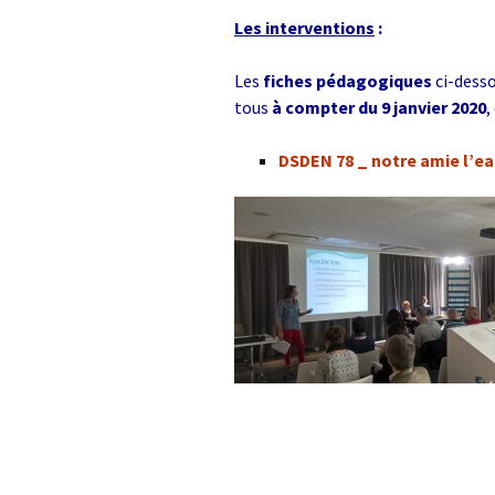
Les interventions
:
Les
fiches pédagogiques
ci-desso
tous
à compter du 9 janvier 2020
,
DSDEN 78 _ notre amie l’ea
Lecteur
vidéo