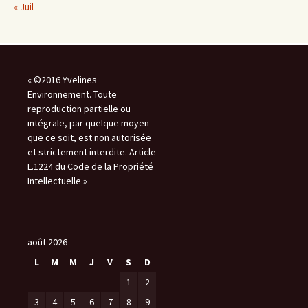
« Juil
« ©2016 Yvelines
Environnement. Toute
reproduction partielle ou
intégrale, par quelque moyen
que ce soit, est non autorisée
et strictement interdite. Article
L.1224 du Code de la Propriété
Intellectuelle »
août 2026
L
M
M
J
V
S
D
1
2
3
4
5
6
7
8
9