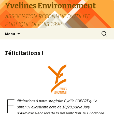
Yvelines Environnement
ASSOCIATION RECONNUE D'UTILITE
PUBLIQUE DEPUIS 1998
Aller
Recherc
Menu
au
contenu
Félicitations !
F
élicitations à notre stagiaire Cyrille COBERT qui a
obtenu l’excellente note de 18/20 par le Jury
d’AgroParisTech lors de la présentation, le 13 octobre