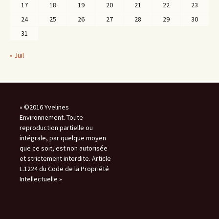
17
18
19
20
21
22
23
24
25
26
27
28
29
30
31
« Juil
« ©2016 Yvelines
Environnement. Toute
reproduction partielle ou
intégrale, par quelque moyen
que ce soit, est non autorisée
et strictement interdite. Article
L.1224 du Code de la Propriété
Intellectuelle »