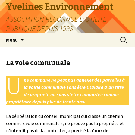
Yvelines Environnement
ASSOCIATION RECONNUE D'UTILITE
PUBLIQUE DEPUIS 1998
Aller
Recherc
Menu
au
contenu
La voie communale
U
ne commune ne peut pas annexer des parcelles à
la voirie communale sans être titulaire d’un titre
de propriété ou sans s’être comportée comme
propriétaire depuis plus de trente ans.
La délibération du conseil municipal qui classe un chemin
comme « voie communale », ne prouve pas la propriété et
n’interdit pas de la contester, a précisé la
Cour de